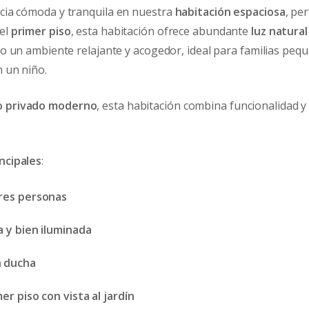
ncia cómoda y tranquila en nuestra
habitación espaciosa
, pe
 el
primer piso
, esta habitación ofrece abundante
luz natural
do un ambiente relajante y acogedor, ideal para familias peq
n un niño.
o privado moderno
, esta habitación combina funcionalidad y
incipales
:
res personas
a y bien iluminada
n ducha
er piso con vista al jardín