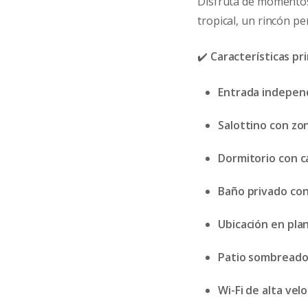
Disfruta de momentos
tropical, un rincón pe
✔️
Características pr
Entrada indepen
Salottino con zo
Dormitorio con c
Baño privado con
Ubicación en plan
Patio sombreado 
Wi-Fi de alta vel