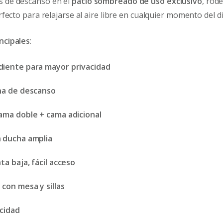
 de descanso en el
patio sombreado de uso exclusivo
, rod
rfecto para relajarse al aire libre en cualquier momento del dí
incipales
:
diente para mayor privacidad
na de descanso
ama doble + cama adicional
 ducha amplia
ta baja, fácil acceso
con mesa y sillas
ocidad