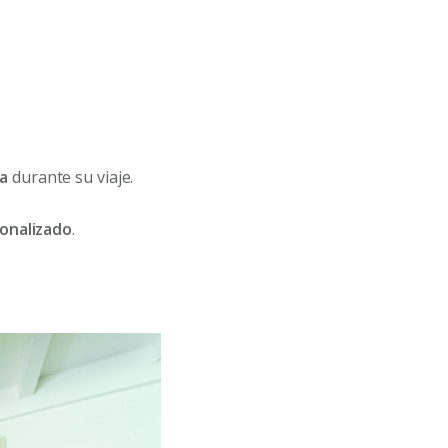
za
durante su viaje.
sonalizado
.