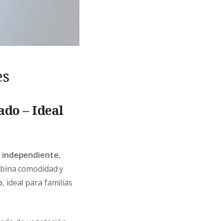
es
do – Ideal
a independiente
,
mbina comodidad y
o
, ideal para familias