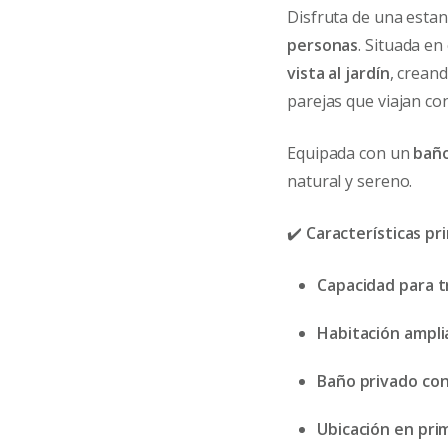
Disfruta de una esta
personas
. Situada en
vista al jardín
, crean
parejas que viajan co
Equipada con un
bañ
natural y sereno.
✔️
Características pr
Capacidad para t
Habitación ampli
Baño privado co
Ubicación en prim