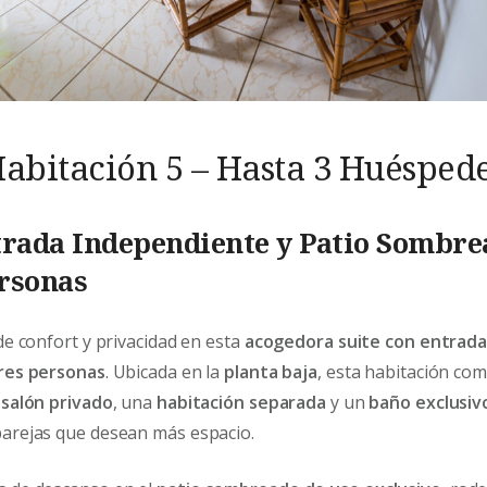
abitación 5 – Hasta 3 Huésped
trada Independiente y Patio Sombrea
rsonas
de confort y privacidad en esta
acogedora suite con entrad
res personas
. Ubicada en la
planta baja
, esta habitación co
n
salón privado
, una
habitación separada
y un
baño exclusiv
arejas que desean más espacio.