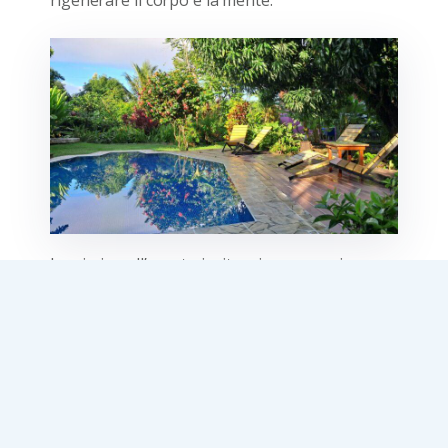
La piscina all’aperto invita a immergersi
nell’acqua fresca e cristallina, circondati da
palme e fiori colorati, mentre l’adiacente
solarium, attrezzato con comodi lettini, è il
luogo ideale per sdraiarsi al sole, leggere un
buon libro o semplicemente lasciarsi coccolare
dalla brezza tropicale.