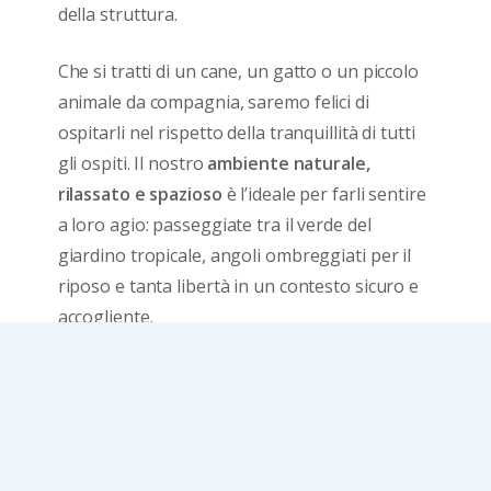
della struttura.
Che si tratti di un cane, un gatto o un piccolo
animale da compagnia, saremo felici di
ospitarli nel rispetto della tranquillità di tutti
gli ospiti. Il nostro
ambiente naturale,
rilassato e spazioso
è l’ideale per farli sentire
a loro agio: passeggiate tra il verde del
giardino tropicale, angoli ombreggiati per il
riposo e tanta libertà in un contesto sicuro e
accogliente.
Portate con voi il vostro compagno fedele: con
noi
sarà ospite
gradito e
parte della vostra
esperienza
.