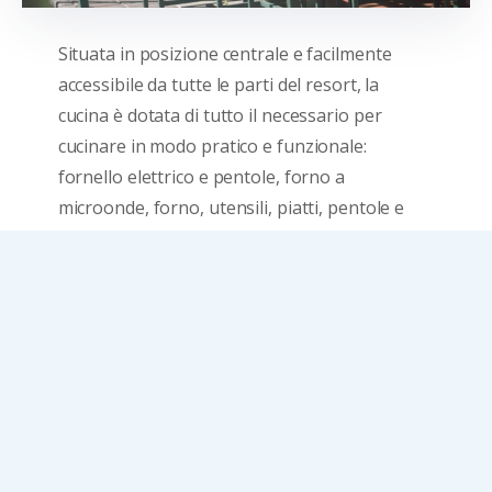
Situata in posizione centrale e facilmente
accessibile da tutte le parti del resort, la
cucina è dotata di tutto il necessario per
cucinare in modo pratico e funzionale:
fornello elettrico e pentole, forno a
microonde, forno, utensili, piatti, pentole e
padelle sono a disposizione degli ospiti, così
come piani di lavoro e spazi dedicati per
organizzare al meglio gli ingredienti.
L’ambiente è luminoso, ordinato e circondato dal
verde, rendendo piacevolmente rilassanti anche i
momenti trascorsi ai fornelli.
Grazie alla sua vicinanza all’area relax e al