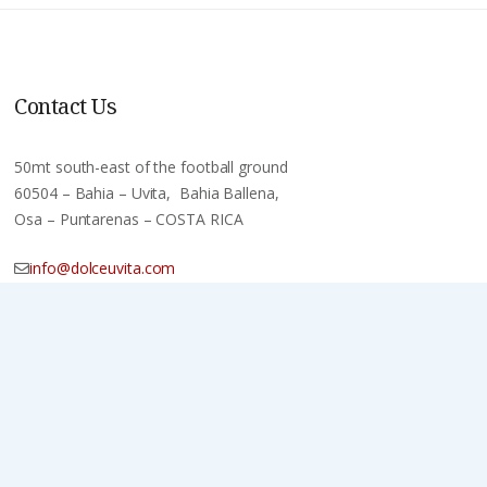
Contact Us
50mt south-east of the football ground
60504 – Bahia – Uvita, Bahia Ballena,
Osa – Puntarenas – COSTA RICA
info@dolceuvita.com
+506 2743 8461
+506 8923 8668