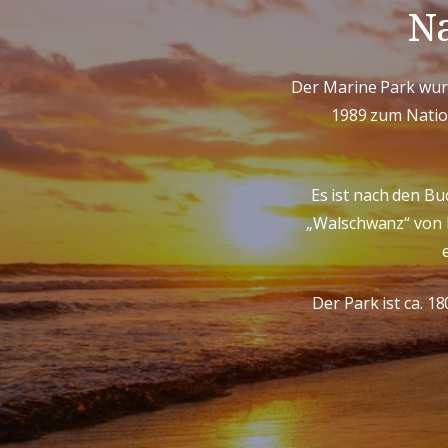
Na
Der Marine Park wurd
1989 zum Nation
Es ist nach den B
„Walschwanz“ von P
Der Park ist ca. 1