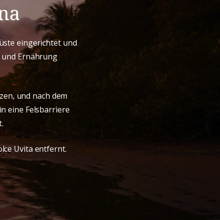
ena
üste eingerichtet und
ng und Ernährung
nzen, und nach dem
n eine Felsbarriere
.
lce Uvita entfernt.