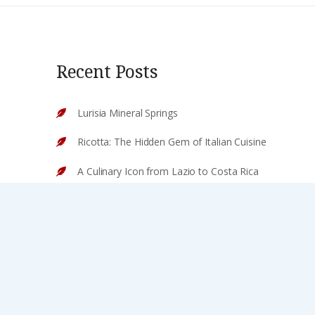
Recent Posts
Lurisia Mineral Springs
Ricotta: The Hidden Gem of Italian Cuisine
A Culinary Icon from Lazio to Costa Rica
The King of Italian Cheeses
The Sweet Story of Tiramisu
Argomento