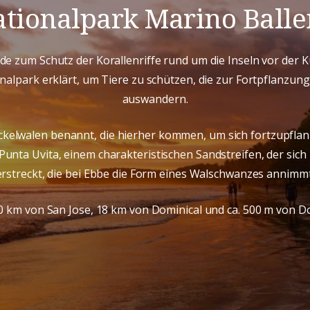
tionalpark Marino Ball
e zum Schutz der Korallenriffe rund um die Inseln vor der K
alpark erklärt, um Tiere zu schützen, die zur Fortpflanzu
auswandern.
uckelwalen benannt, die hierher kommen, um sich fortzupfla
unta Uvita, einem charakteristischen Sandstreifen, der sich i
erstreckt, die bei Ebbe die Form eines Walschwanzes annimmt
80 km von San Jose, 18 km von Dominical und ca. 500 m von Do