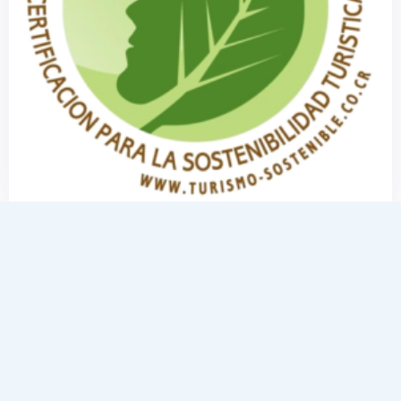
Costa Rican Institute of Tourism (ICT)
Das Costa Rican Institute of Tourism (ICT) zertifiziert
Unternehmen, die Nachhaltigkeit und Respekt für die
Umwelt erfüllen, mit dem CST-Zeichen. DolceUvita – The
Small Resort hat im Jahr 2020 die CST-Zertifizierung
erhalten.