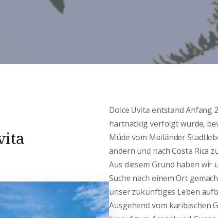
Dolce Uvita entstand Anfang 
hartnäckig verfolgt wurde, bev
vita
Müde vom Mailänder Stadtlebe
ändern und nach Costa Rica zu
Aus diesem Grund haben wir u
Suche nach einem Ort gemacht,
unser zukünftiges Leben auf
Ausgehend vom karibischen Ge