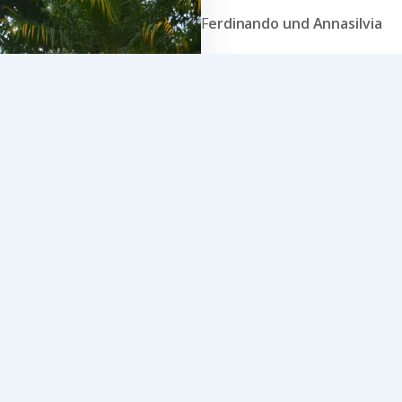
F
erdinando und Annasilvia