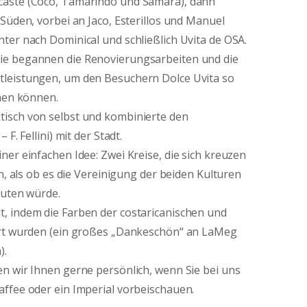
caste (Coco, Tamarindo und Samara), dann
Süden, vorbei an Jaco, Esterillos und Manuel
ter nach Dominical und schließlich Uvita de OSA.
ie begannen die Renovierungsarbeiten und die
leistungen, um den Besuchern Dolce Uvita so
ehen können.
isch von selbst und kombinierte den
F. Fellini) mit der Stadt.
ner einfachen Idee: Zwei Kreise, die sich kreuzen
en, als ob es die Vereinigung der beiden Kulturen
euten würde.
, indem die Farben der costaricanischen und
ert wurden (ein großes „Dankeschön“ an LaMeg
).
n wir Ihnen gerne persönlich, wenn Sie bei uns
ffee oder ein Imperial vorbeischauen.