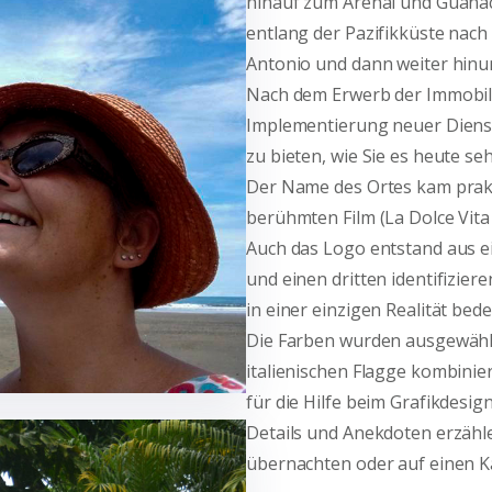
hinauf zum Arenal und Guana
entlang der Pazifikküste nach 
Antonio und dann weiter hinun
Nach dem Erwerb der Immobil
Implementierung neuer Dienst
zu bieten, wie Sie es heute s
Der Name des Ortes kam prakt
berühmten Film (La Dolce Vita – 
Auch das Logo entstand aus ei
und einen dritten identifizier
in einer einzigen Realität bed
Die Farben wurden ausgewählt
italienischen Flagge kombini
für die Hilfe beim Grafikdesign
Details und Anekdoten erzähle
übernachten oder auf einen Ka