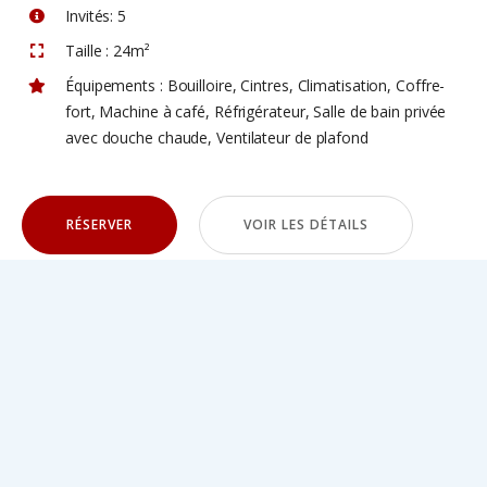
Invités:
5
Taille :
24m²
Équipements :
Bouilloire
,
Cintres
,
Climatisation
,
Coffre-
fort
,
Machine à café
,
Réfrigérateur
,
Salle de bain privée
avec douche chaude
,
Ventilateur de plafond
RÉSERVER
VOIR LES DÉTAILS
Chambre Familiale avec Patio
Privé