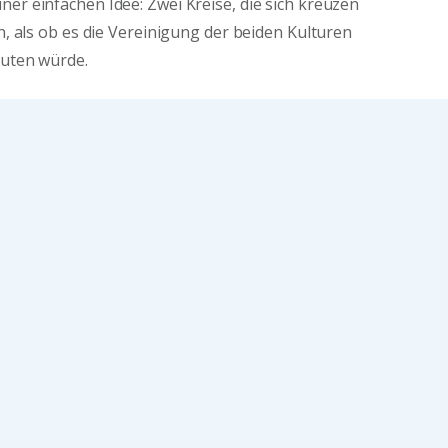
ner einfachen Idee: Zwei Kreise, die sich kreuzen
en, als ob es die Vereinigung der beiden Kulturen
euten würde.
, indem die Farben der costaricanischen und
ert wurden (ein großes „Dankeschön“ an LaMeg
).
n wir Ihnen gerne persönlich, wenn Sie bei uns
ffee oder ein Imperial vorbeischauen.