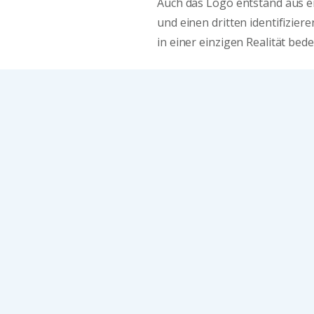
Auch das Logo entstand aus ei
und einen dritten identifizier
in einer einzigen Realität bed
Die Farben wurden ausgewählt
italienischen Flagge kombini
für die Hilfe beim Grafikdesign
Details und Anekdoten erzähle
übernachten oder auf einen Ka
Ferdinando und Annasilvia