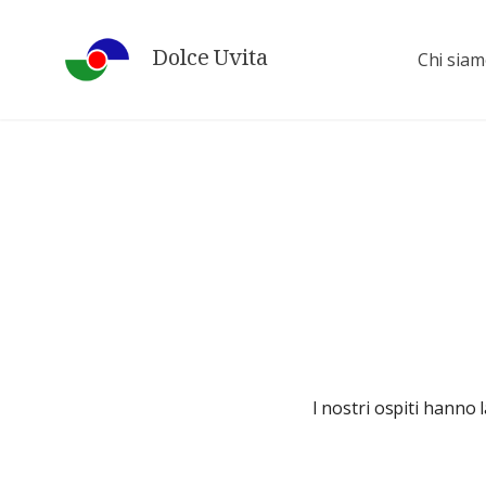
Skip
to
Dolce Uvita
Chi sia
content
I nostri ospiti hanno l