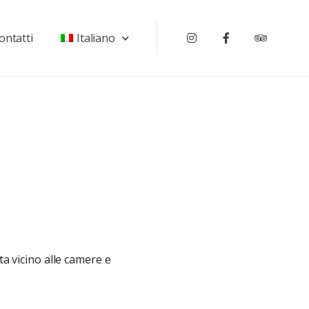
ontatti
Italiano
Instagram
Facebook
Tripadv
ata vicino alle camere e