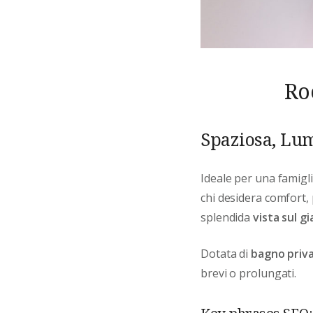
Ro
Spaziosa, Lum
Ideale per una famigl
chi desidera comfort, 
splendida
vista sul g
Dotata di
bagno priv
brevi o prolungati.