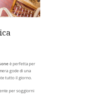
ica
rsone
è perfetta per
amera gode di una
e tutto il giorno.
iente per soggiorni