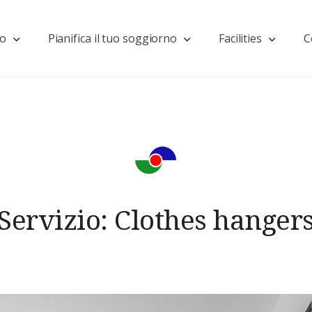
mo
Pianifica il tuo soggiorno
Facilities
C
Servizio:
Clothes hanger