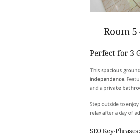
Room 5 
Perfect for 3 
This
spacious ground
independence
. Feat
and a
private bathr
Step outside to enjo
relax after a day of a
SEO Key-Phrases: