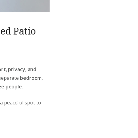
ed Patio
rt, privacy, and
 separate
bedroom
,
ree people
.
a peaceful spot to