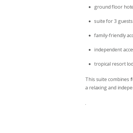
ground floor hote
suite for 3 guest
family-friendly a
independent acces
tropical resort l
This suite combines
f
a relaxing and indepen
.