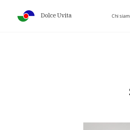
Skip
to
Dolce Uvita
Chi sia
content