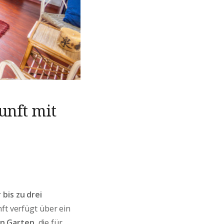
unft mit
r
bis zu drei
ft verfügt über ein
en Garten
, die für