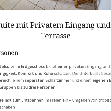
uite mit Privatem Eingang und
Terrasse
ersonen
telsuite im Erdgeschoss
bietet
einen privaten Eingang
und i
ngigkeit, Komfort und Ruhe
schätzen. Die Unterkunft best
reich
, einem
separaten Schlafzimmer
und einem
eigenen 
 Gruppen bis zu drei Personen
.
se
lädt zum Entspannen im Freien ein – umgeben von tropis
schalten.