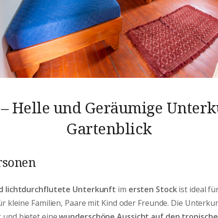
– Helle und Geräumige Unterk
Gartenblick
ersonen
 lichtdurchflutete Unterkunft
im
ersten Stock
ist ideal fü
ür kleine Familien, Paare mit Kind oder Freunde. Die Unterkun
r
und bietet eine
wunderschöne Aussicht auf den tropisch