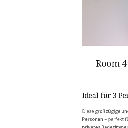
Room 4 
Ideal für 3 P
Diese
großzügige und
Personen
– perfekt f
privates Badezimme